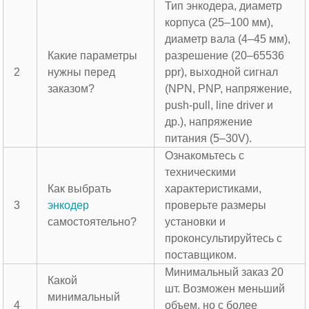
Тип энкодера, диаметр
корпуса (25–100 мм),
диаметр вала (4–45 мм),
Какие параметры
разрешение (20–65536
2
нужны перед
ppr), выходной сигнал
заказом?
(NPN, PNP, напряжение,
push-pull, line driver и
др.), напряжение
питания (5–30V).
Ознакомьтесь с
техническими
Как выбрать
характеристиками,
3
энкодер
проверьте размеры
самостоятельно?
установки и
проконсультируйтесь с
поставщиком.
Минимальный заказ 20
Какой
шт. Возможен меньший
минимальный
4
объем, но с более