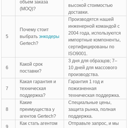
объем заказа
высокой стоимостью
(MOQ)?
доставки.
Производятся нашей
инженерной командой с
Почему стоит
2004 года, используются
5
выбрать
энкодеры
импортные компоненты,
Gertech?
сертифицированы по
ISO9001.
3 дня для образцов; 7–
Какой срок
6
10 дней для массового
поставки?
производства.
Какая гарантия и
Гарантия 1 год и
7
техническая
пожизненная
поддержка?
техническая поддержка.
Какие
Специальные цены,
8
преимущества у
защита рынка, полная
агентов Gertech?
поддержка.
Как стать агентом
Отправьте запрос, и мы
9