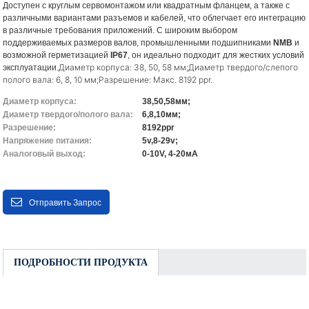
Доступен с круглым сервомонтажом или квадратным фланцем, а также с
различными вариантами разъемов и кабелей, что облегчает его интеграцию
в различные требования приложений. С широким выбором
поддерживаемых размеров валов, промышленными подшипниками
NMB
и
возможной герметизацией
IP67
, он идеально подходит для жестких условий
Диаметр корпуса: 38, 50, 58 мм;
Диаметр твердого/слепого
эксплуатации.
полого вала: 6, 8, 10 мм;
Разрешение: Макс. 8192 ppr.
Диаметр корпуса:
38,50,58мм;
Диаметр твердого/полого вала:
6,8,10мм;
Разрешение:
8192ppr
Напряжение питания:
5v,8-29v;
Аналоговый выход:
0-10V, 4-20мА
Отправить Запрос
ПОДРОБНОСТИ ПРОДУКТА