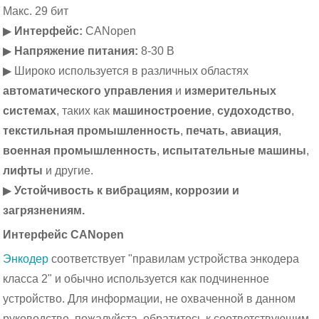
Макс. 29 бит
▶
Интерфейс:
CANopen
▶
Напряжение питания:
8-30 В
▶ Широко используется в различных областях
автоматического управления
и
измерительных
системах
, таких как
машиностроение
,
судоходство
,
текстильная промышленность
,
печать
,
авиация
,
военная промышленность
,
испытательные машины
,
лифты
и другие.
▶
Устойчивость к вибрациям, коррозии и
загрязнениям.
Интерфейс CANopen
Энкодер
соответствует "правилам устройства энкодера
класса 2" и обычно используется как подчиненное
устройство. Для информации, не охваченной в данном
руководстве, пожалуйста, обратитесь к соответствующим