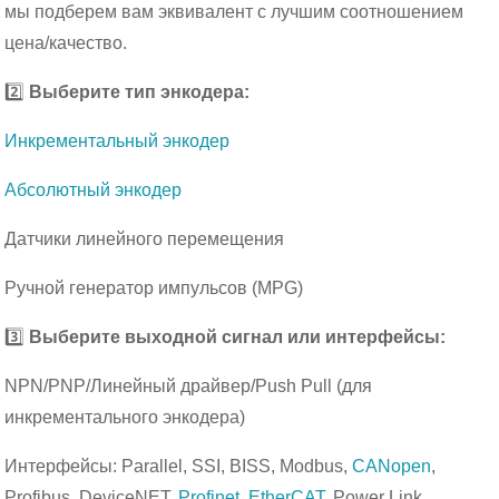
мы подберем вам эквивалент с лучшим соотношением
цена/качество.
2️⃣
Выберите тип энкодера:
Инкрементальный энкодер
Абсолютный энкодер
Датчики линейного перемещения
Ручной генератор импульсов (MPG)
3️⃣
Выберите выходной сигнал или интерфейсы:
NPN/PNP/Линейный драйвер/Push Pull (для
инкрементального энкодера)
Интерфейсы: Parallel, SSI, BISS, Modbus,
CANopen
,
Profibus, DeviceNET,
Profinet
,
EtherCAT
, Power Link,