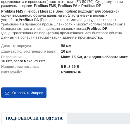
производства и процессов (в соответствии с EN 50170). Существуют три
различные версии:
Profibus FMS
,
Profibus PA
и
Profibus DP
.
Profibus FMS
(Fieldbus Message Specification) подходит для объектно-
ориентированного обмена данными в области ячеек и полевых
Profibus PA
(Процессная автоматизация) удовлетворяет
устройств;
требованиям процесса промышленности и может использоваться как в
безопасных, так и в потенциально опасных зонах;
Profibus DP
(децентрализованная периферия) предназначен для быстрого обмена
данными в области автоматизации зданий и производства.
Диаметр корпуса:
58 мм
Диаметр полого/твердого вала:
10 мм
Разрешение:
Макс. 16 бит, для одного оборота макс.
16 бит, всего макс. 29 бит
Напряжение питания:
5 В, 8-29 В
Интерфейс:
Profibus-DP
Отправить Запрос
ПОДРОБНОСТИ ПРОДУКТА