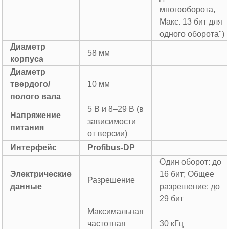
многооборота,
Макс. 13 бит для
одного оборота")
Диаметр
58 мм
корпуса
Диаметр
твердого/
10 мм
полого вала
5 В и 8–29 В (в
Напряжение
зависимости
питания
от версии)
Интерфейс
Profibus-DP
Один оборот: до
Электрические
16 бит; Общее
Разрешение
данные
разрешение: до
29 бит
Максимальная
частотная
30 кГц