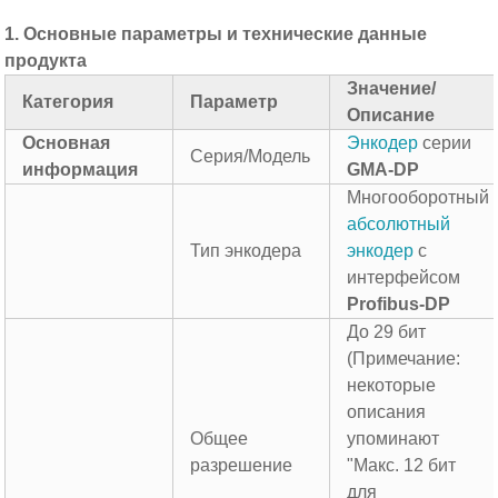
1. Основные параметры и технические данные
продукта
Значение/
Категория
Параметр
Описание
Основная
Энкодер
серии
Серия/Модель
информация
GMA-DP
Многооборотный
абсолютный
Тип энкодера
энкодер
с
интерфейсом
Profibus-DP
До 29 бит
(Примечание:
некоторые
описания
Общее
упоминают
разрешение
"Макс. 12 бит
для