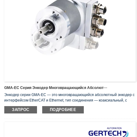
GMA-EC Серия Энкодер Многовращающийся Абсолют···
Энкодер серии GMA-EC — это многовращающийся абсолютный энкодер с
интерфейсом EtherCAT и Ethernet, тип соединения — коаксиальный, с
корпусом диаметром 58 мм и диаметром твердого вала 10 мм,
ЗАПРОС
ПОДРОБНЕЕ
разрешение: макс. 29 бит. EtherCAT — это высокоэффективный протокол
Ethernet, который развивается быстрыми темпами и набирает
популярность еще быстрее. Уникальный принцип "обработки на лету"
дает EtherCAT ряд уникальных преимуществ. Поскольку сообщения
EtherCAT передаются до того, как обрабатываются в каждом узле,