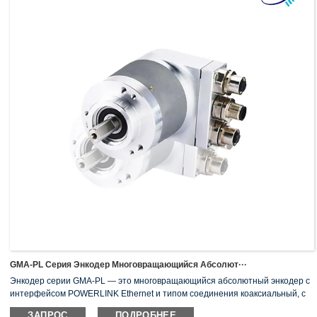
EtherCAT работает с высокой скоростью и эффективностью. Этот процесс
также создает гибкость в топологии и невероятную синхронизацию.
Помимо преимуществ, полученных благодаря "обработке на лету",
EtherCAT имеет отличную инфраструктуру. Включает в себя, помимо
прочего, протокол безопасности и несколько профилей устройств.
EtherCAT также выигрывает от сильной пользовательской группы.
Сочетание этих преимуществ делает EtherCAT перспективным для
дальнейшего роста.
GMA-PL Серия Энкодер Многовращающийся Абсолют···
Энкодер серии GMA-PL — это многовращающийся абсолютный энкодер с
интерфейсом POWERLINK Ethernet и типом соединения коаксиальный, с
корпусом диаметром 58 мм и диаметром твердого вала 10 мм,
ЗАПРОС
ПОДРОБНЕЕ