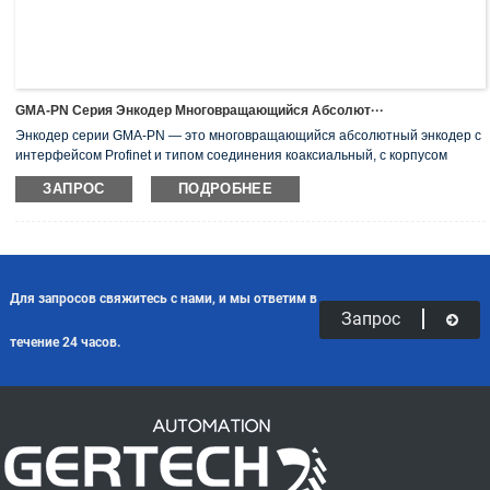
GMA-PN Серия Энкодер Многовращающийся Абсолют···
Энкодер серии GMA-PN — это многовращающийся абсолютный энкодер с
интерфейсом Profinet и типом соединения коаксиальный, с корпусом
диаметром 58 мм и диаметром твердого вала 10 мм, разрешение:
ЗАПРОС
ПОДРОБНЕЕ
многовращающееся, макс. 29 бит, напряжение питания: 5 В, 8-29 В.
PROFINET — это стандарт связи для автоматизации, разработанный
PROFIBUS & PROFINET International (PI).
Для запросов свяжитесь с нами, и мы ответим в
Запрос
течение 24 часов.