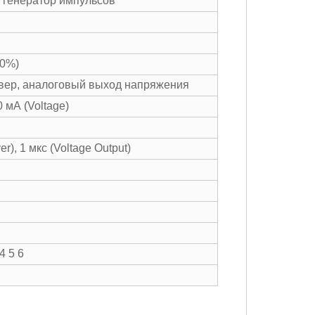
 генератор импульсов
10%)
вер, аналоговый выход напряжения
0 мА (Voltage)
er), 1 мкс (Voltage Output)
 4 5 6