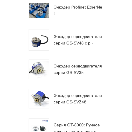
Энкодер Profinet EtherNe
t
Энкодер серводвигателя
серии GS-SV48 с р···
Энкодер серводвигателя
серии GS-SV35
Энкодер серводвигателя
серии GS-SVZ48
Серия GT-8060: Ручное
колесо для токарны···