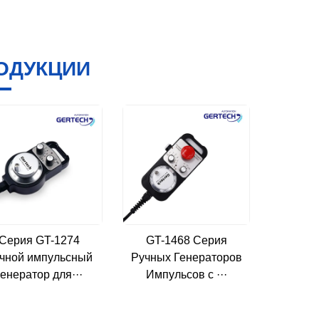
ОДУКЦИИ
Серия GT-1274
GT-1468 Серия
GT-1
чной импульсный
Ручных Генераторов
ручног
генератор для···
Импульсов с ···
импу