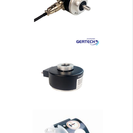
Серия GI-S40: Инкремен
тальный энкодер с ···