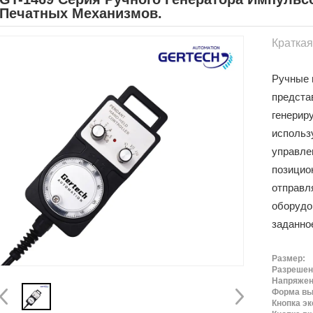
Печатных Механизмов.
Кратка
Ручные 
предста
генерир
использ
управле
позицио
отправл
оборудо
заданно
Размер:
Разрешен
Напряжен
Форма вы
Кнопка эк