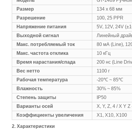
Модель
GT-1469 Ручной
Размер
134 x 68 мм
Разрешение
100, 25 PPR
Напряжение питания
5V, 12V, 24V (±
Выходной сигнал
Линейный драй
Макс. потребляемый ток
80 мА (Line), 12
Макс. частота отклика
10 кГц
Время нарастания/спада
200 нс (Line Driv
Вес нетто
1100 г
Рабочая температура
-20℃ ~ 85℃
Влажность
30% ~ 85%
Степень защиты
IP50
Варианты осей
X, Y, Z, 4 / X Y Z
Коэффициенты увеличения
X1, X10, X100
2. Характеристики