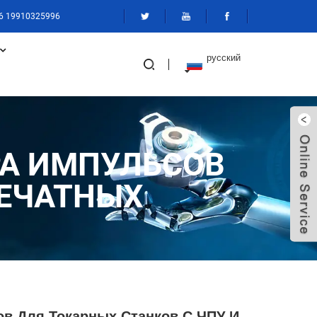
6 19910325996
русский
РА ИМПУЛЬСОВ
ПЕЧАТНЫХ
ов Для Токарных Станков С ЧПУ И