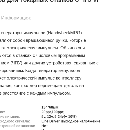
я Информация:
генераторы импульсов (Handwheel/MPG)
вляют собой вращающиеся ручки, которые
уют электрические импульсы. Обычно они
уются в станках с числовым программным
нием (ЧПУ) или других устройствах, связанных с
нированием. Когда генератор импульсов
яет электрический импульс контроллеру
вания, контроллер перемещает деталь на
е расстояние с каждым импульсом.
134*68мм;
ие:
20ppr,100ppr;
ие питания:
5v, 12v, 5-24v(+-10%)
ходного сигнала:
Line Driver, выходное напряжение
стренной остановки:
Нет