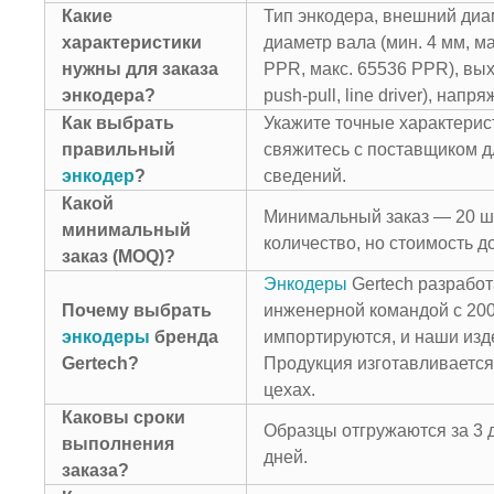
Какие
Тип энкодера, внешний диам
характеристики
диаметр вала (мин. 4 мм, ма
нужны для заказа
PPR, макс. 65536 PPR), вы
энкодера?
push-pull, line driver), нап
Как выбрать
Укажите точные характерис
правильный
свяжитесь с поставщиком 
энкодер
?
сведений.
Какой
Минимальный заказ — 20 ш
минимальный
количество, но стоимость д
заказ (MOQ)?
Энкодеры
Gertech разрабо
Почему выбрать
инженерной командой с 200
энкодеры
бренда
импортируются, и наши из
Gertech?
Продукция изготавливаетс
цехах.
Каковы сроки
Образцы отгружаются за 3 
выполнения
дней.
заказа?