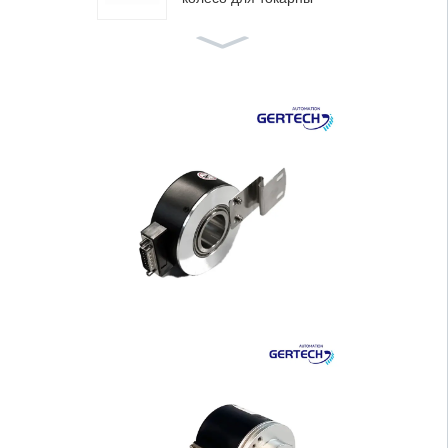
GT-6047 Ручное колесо
для токарных станк···
Серия GI-WF: Водонепр
оницаемые датчики л···
Серия GI-H100: Инкрем
ентальный энкодер с···
Серия GI-H40: Инкреме
нтальный энкодер с ···